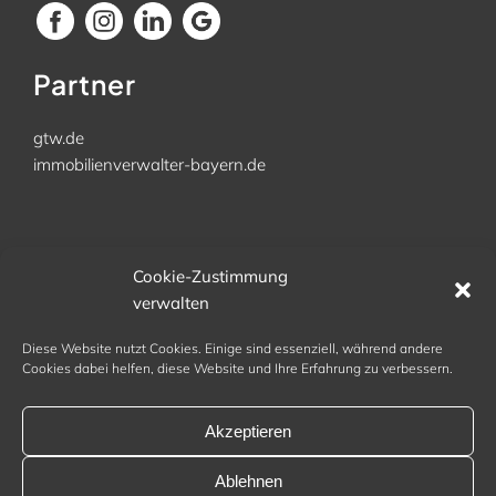
Partner
gtw.de
immobilienverwalter-bayern.de
Büro
Cookie-Zustimmung
verwalten
Kellerhausweg 11
83367 Schönram
Diese Website nutzt Cookies. Einige sind essenziell, während andere
Tel. 08686 9842 972
Cookies dabei helfen, diese Website und Ihre Erfahrung zu verbessern.
kontakt@arena-hv.de
Akzeptieren
Ablehnen