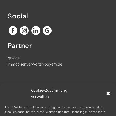
Social
Partner
gtw.de
immobilienverwalter-bayern.de
Büro
Cookie-Zustimmung
verwalten
Kellerhausweg 11
83367 Schönram
Diese Website nutzt Cookies. Einige sind essenziell, während andere
Tel. 08686 9842 972
Cookies dabei helfen, diese Website und Ihre Erfahrung zu verbessern.