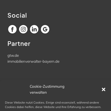
Social
Partner
gtw.de
immobilienverwalter-bayern.de
Büro
Cookie-Zustimmung
verwalten
Kellerhausweg 11
83367 Schönram
Diese Website nutzt Cookies. Einige sind essenziell, während andere
Tel. 08686 9842 972
Cookies dabei helfen, diese Website und Ihre Erfahrung zu verbessern.