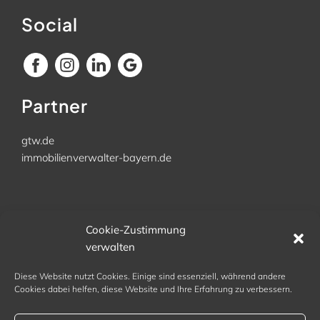
Social
Partner
gtw.de
immobilienverwalter-bayern.de
Büro
Cookie-Zustimmung
verwalten
Kellerhausweg 11
83367 Schönram
Diese Website nutzt Cookies. Einige sind essenziell, während andere
Tel. 08686 9842 972
Cookies dabei helfen, diese Website und Ihre Erfahrung zu verbessern.
kontakt@arena-hv.de