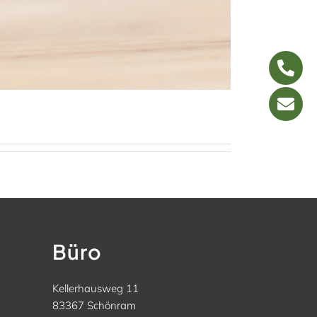
Büro
Kellerhausweg 11
83367 Schönram