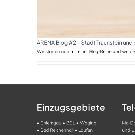
ARENA Blog #2 – Stadt Traunstein und
Wir starten nun mit einer Blog-Reihe und werden 
Einzugsgebiete
Te
•
Chiemgau
•
BGL
•
Waging
Mo-Do
•
Bad Reichenhall
•
Laufen
und 1