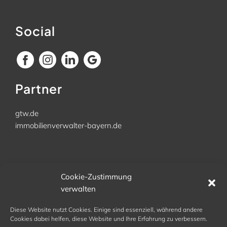
Social
Partner
gtw.de
immobilienverwalter-bayern.de
Büro
Cookie-Zustimmung
verwalten
Kellerhausweg 11
83367 Schönram
Diese Website nutzt Cookies. Einige sind essenziell, während andere
Tel. 08686 9842 972
Cookies dabei helfen, diese Website und Ihre Erfahrung zu verbessern.