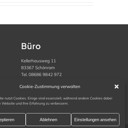
Büro
Kellerhausweg 11
83367 Schönram
Tel. 08686 9842 972
kontakt@arena-hv.de
Cookie-Zustimmung verwalten
te nutzt Cookies. Einige sind essenziell, während andere Cookies dabei
e
e Website und Ihre Erfahrung zu verbessern.
eptieren
Ablehnen
Einstellungen ansehen