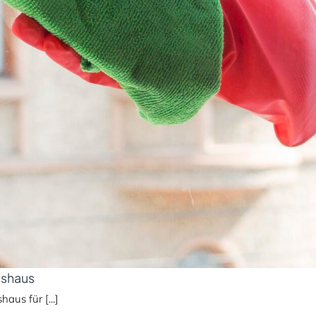
tshaus
aus für [...]