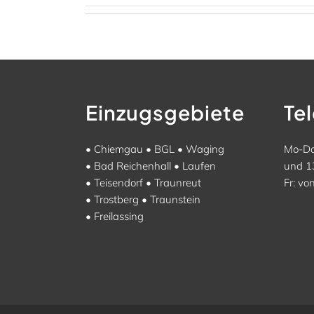
Einzugsgebiete
Te
•
Chiemgau
•
BGL
•
Waging
Mo-Do
•
Bad Reichenhall
•
Laufen
und 1
•
Teisendorf
•
Traunreut
Fr: vo
•
Trostberg
•
Traunstein
•
Freilassing