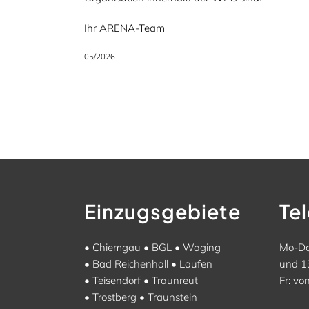
Ihr ARENA-Team
05/2026
Einzugsgebiete
Te
•
Chiemgau
•
BGL
•
Waging
Mo-Do
•
Bad Reichenhall
•
Laufen
und 1
•
Teisendorf
•
Traunreut
Fr: vo
•
Trostberg
•
Traunstein