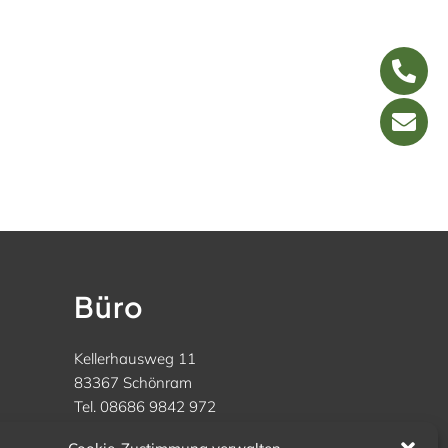
Büro
Kellerhausweg 11
83367 Schönram
Tel. 08686 9842 972
kontakt@arena-hv.de